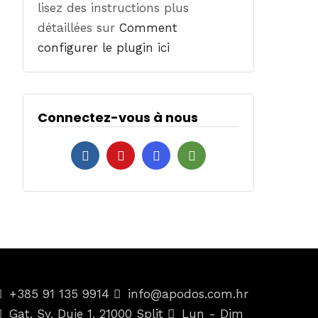
lisez des instructions plus
détaillées sur
Comment
configurer le plugin ici
Connectez-vous à nous
+385 91 135 9914
info@apodos.com.hr
Gat. Sv. Duje 1, 21000 Split
Lun - Dim