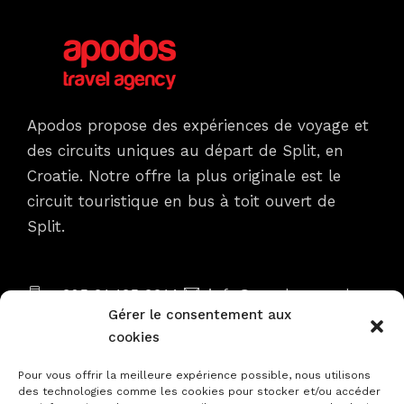
Apodos propose des expériences de voyage et
des circuits uniques au départ de Split, en
Croatie. Notre offre la plus originale est le
circuit touristique en bus à toit ouvert de
Split.
Coordonnées
+385 91 135 9914
info@apodos.com.hr
Gérer le consentement aux
Gat. Sv. Duje 1, 21000 Split
Lun - Dim
cookies
8h00 - 22h00
Pour vous offrir la meilleure expérience possible, nous utilisons
des technologies comme les cookies pour stocker et/ou accéder