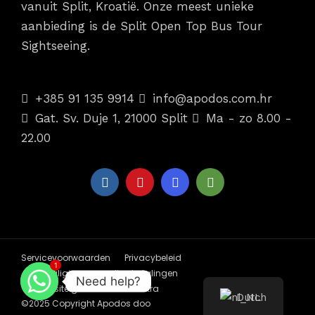
vanuit Split, Kroatië. Onze meest unieke
aanbieding is de Split Open Top Bus Tour
Sightseeing.
Contactgegevens
+385 91 135 9914
info@apodos.com.hr
Gat. Sv. Duje 1, 21000 Split
Ma - zo 8.00 -
22.00
Servicevoorwaarden
Privacybeleid
1
Beveiliging van online betalingen
Need help?
Website gemaakt door Sutra
Dutch
©2025 Copyright Apodos doo