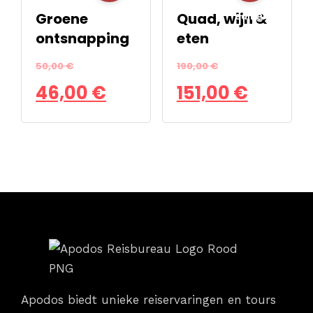
Groene
Quad, wijn &
eding!
eding!
ontsnapping
eten
50,00
€
190,00
€
46,00
€
151,00
€
Apodos biedt unieke reiservaringen en tours