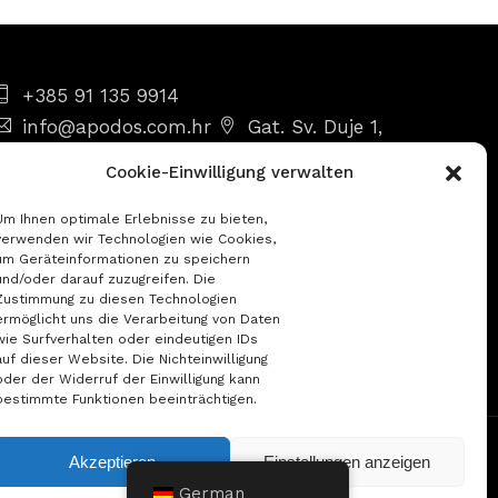
+385 91 135 9914
info@apodos.com.hr
Gat. Sv. Duje 1,
21000 Split
Mo - So 8.00 - 22.00
Cookie-Einwilligung verwalten
Um Ihnen optimale Erlebnisse zu bieten,
verwenden wir Technologien wie Cookies,
um Geräteinformationen zu speichern
und/oder darauf zuzugreifen. Die
Zustimmung zu diesen Technologien
ermöglicht uns die Verarbeitung von Daten
wie Surfverhalten oder eindeutigen IDs
auf dieser Website. Die Nichteinwilligung
oder der Widerruf der Einwilligung kann
bestimmte Funktionen beeinträchtigen.
cherheit von Online-Zahlungen
Website erstellt von Sutra
Akzeptieren
Einstellungen anzeigen
German