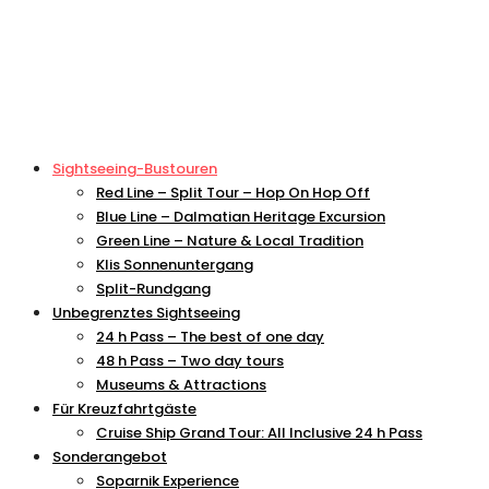
Sightseeing-Bustouren
Red Line – Split Tour – Hop On Hop Off
Blue Line – Dalmatian Heritage Excursion
Green Line – Nature & Local Tradition
Klis Sonnenuntergang
Split-Rundgang
Unbegrenztes Sightseeing
24 h Pass – The best of one day
48 h Pass – Two day tours
Museums & Attractions
Für Kreuzfahrtgäste
Cruise Ship Grand Tour: All Inclusive 24 h Pass
Sonderangebot
Soparnik Experience