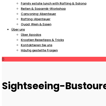
Family estate lunch with Rafting & Salona
Reiten & Soparnik-Workshop
Canyoning-Abenteuer
Rafting-Abenteuer
Quad, Wein & Essen
Über uns
Über Apodos
Kroatien Reisetipps & Tricks
Kontaktieren Sie uns
Häufig gestellte Fragen
0
Sightseeing-Bustour