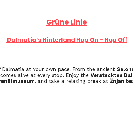
Grüne Linie
Dalmatia’s Hinterland Hop On – Hop Off
of Dalmatia at your own pace. From the ancient
Salona
comes alive at every stop. Enjoy the
Verstecktes Da
ivenölmuseum
, and take a relaxing break at
Žnjan be