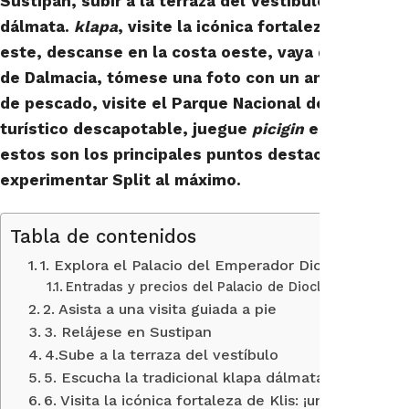
Sustipan, subir a la terraza del Vestíbulo, escucha
dálmata.
klapa
, visite la icónica fortaleza de Klis, 
este, descanse en la costa oeste, vaya de compras
de Dalmacia, tómese una foto con un antiguo rom
de pescado
, visite el Parque Nacional de Plitvice,
turístico descapotable, juegue
picigin
en Bacvice c
estos son los principales puntos destacados para
experimentar Split al máximo.
Tabla de contenidos
1. Explora el Palacio del Emperador Diocleciano: el
Entradas y precios del Palacio de Diocleciano:
2. Asista a una visita guiada a pie
3. Relájese en Sustipan
4.Sube a la terraza del vestíbulo
5. Escucha la tradicional klapa dálmata
6. Visita la icónica fortaleza de Klis: ¡un lugar fot