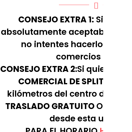
CONSEJO EXTRA 1:
Si bien r
absolutamente aceptable en el
no intentes hacerlo en las
comercios locales
CONSEJO EXTRA 2
:Si quieres vis
COMERCIAL DE SPLIT
Situad
kilómetros del centro de la c
TRASLADO GRATUITO
Ofrecid
desde esta ubicaci
PARA EL HORARIO
HAGA C