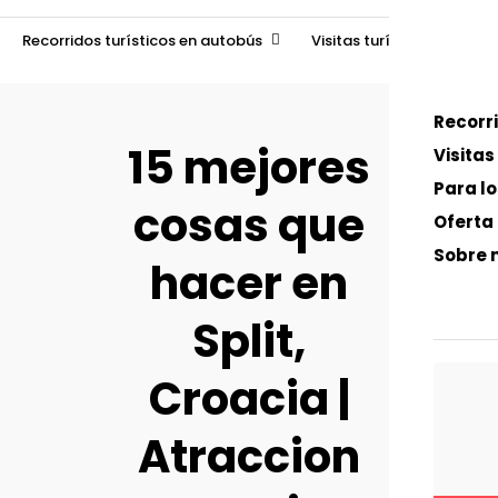
Recorridos turísticos en autobús
Visitas turísticas ilimitad
Recorr
Sobre n
15 mejores
Visitas
Para l
cosas que
Oferta
Sobre 
hacer en
Split,
Croacia |
Atraccion