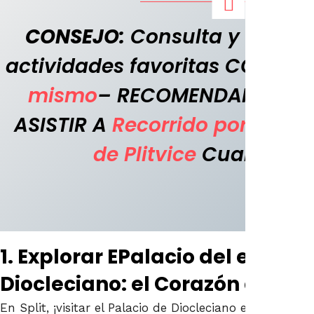
CONSEJO:
Consulta y reserva
actividades favoritas CON A
mismo
– RECOMENDAMOS A
ASISTIR A
Recorrido por el Pa
de Plitvice
Cuando en 
1. Explorar E
Palacio del emper
Diocleciano: el
Corazón de Spli
En Split, ¡visitar el Palacio de Diocleciano es impresci