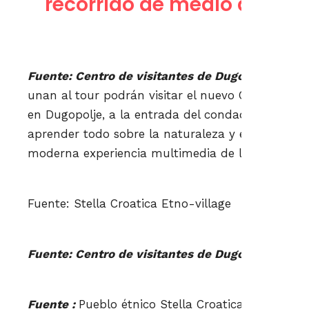
recorrido de medio día po
Fuente: Centro de visitantes de Dugopolje.
Los v
unan al tour podrán visitar el nuevo Centro de Vi
en Dugopolje, a la entrada del condado de Split
aprender todo sobre la naturaleza y el entorno l
moderna experiencia multimedia de los sitios má
Fuente: Stella Croatica Etno-village
Fuente: Centro de visitantes de Dugopolje.
Fuente :
Pueblo étnico Stella Croatica