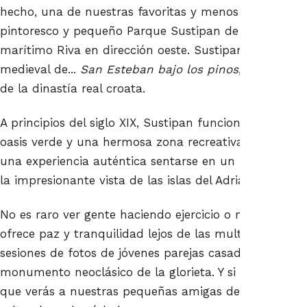
hecho, una de nuestras favoritas y menos conocida por
pintoresco y pequeño Parque Sustipan de Split, ubicad
marítimo Riva en dirección oeste. Sustipan debe su 
medieval de...
San Esteban bajo los pinos
, que sirvi
de la dinastía real croata.
A principios del siglo XIX, Sustipan funcionaba como
oasis verde y una hermosa zona recreativa cerca del c
una experiencia auténtica sentarse en un banco o en 
la impresionante vista de las islas del Adriático desde 
No es raro ver gente haciendo ejercicio o meditando 
ofrece paz y tranquilidad lejos de las multitudes. A
sesiones de fotos de jóvenes parejas casadas, especi
monumento neoclásico de la glorieta. Y si estás en Spl
que verás a nuestras pequeñas amigas de Sustipan: la