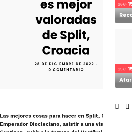
es mejor
1
20€
Reco
valoradas
de Split,
Croacia
28 DE DICIEMBRE DE 2022
•
1
25€
0 COMENTARIO
Atar
Las mejores cosas para hacer en Split, Croacia: exp
Emperador Diocleciano, asistir a una visita guiada a