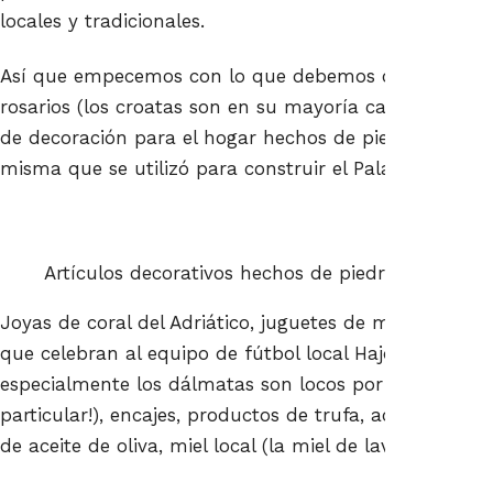
locales y tradicionales.
Así que empecemos con lo que debemos comprar: bol
rosarios (los croatas son en su mayoría católicos roma
de decoración para el hogar hechos de piedra caliza bla
misma que se utilizó para construir el Palacio de Diocl
Artículos decorativos hechos de piedra caliza loca
Joyas de coral del Adriático, juguetes de madera hech
que celebran al equipo de fútbol local Hajduk Split (¡l
especialmente los dálmatas son locos por los deportes
particular!), encajes, productos de trufa, aceite de ol
de aceite de oliva, miel local (la miel de lavanda es la