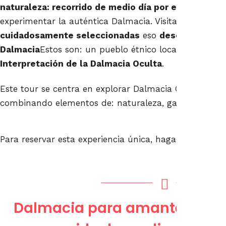
naturaleza: recorrido de medio día por el campo
do
experimentar la auténtica Dalmacia. Visitarás
3 ubica
cuidadosamente seleccionadas
eso
descubrir las m
Dalmacia
Estos son: un pueblo étnico local, la fortale
Interpretación de la Dalmacia Oculta
.
Este tour se centra en explorar Dalmacia Central de 
combinando elementos de: naturaleza, gastronomía y 
Para reservar esta experiencia única, haga clic en el s
Dalmacia para amantes de la