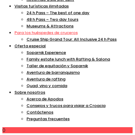
Visitas turísticas ilimitadas
24 h Pass – The best of one day
48 h Pass – Two day tours
Museums & Attractions
Para los huéspedes de cruceros
Cruise Ship Grand Tour: All Inclusive 24 h Pass
Oferta especial
Soparnik Experience
Family estate lunch with Rafting & Salona
Taller de equitación y Soparnik
Aventura de barranquismo
Aventura de rafting
Quad, vino y comida
Sobre nosotros
Acerca de Apodos
Consejos y trucos para viajar a Croacia
Contáctenos
Preguntas frecuentes
0