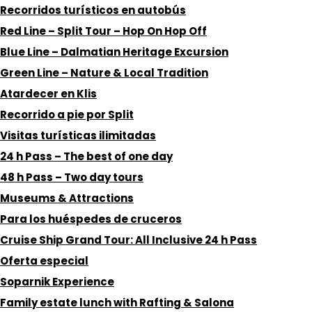
Recorridos turísticos en autobús
Red Line – Split Tour – Hop On Hop Off
Blue Line – Dalmatian Heritage Excursion
Green Line – Nature & Local Tradition
Atardecer en Klis
Recorrido a pie por Split
Visitas turísticas ilimitadas
24 h Pass – The best of one day
48 h Pass – Two day tours
Museums & Attractions
Para los huéspedes de cruceros
Cruise Ship Grand Tour: All Inclusive 24 h Pass
Oferta especial
Soparnik Experience
Family estate lunch with Rafting & Salona