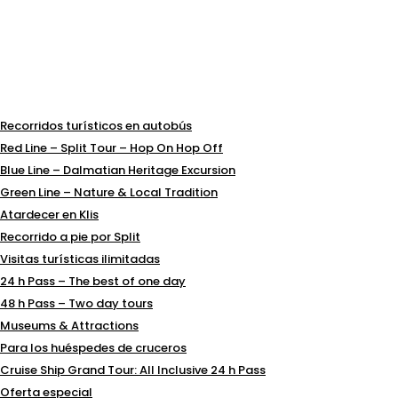
Recorridos turísticos en autobús
Red Line – Split Tour – Hop On Hop Off
Blue Line – Dalmatian Heritage Excursion
Green Line – Nature & Local Tradition
Atardecer en Klis
Recorrido a pie por Split
Visitas turísticas ilimitadas
24 h Pass – The best of one day
48 h Pass – Two day tours
Museums & Attractions
Para los huéspedes de cruceros
Cruise Ship Grand Tour: All Inclusive 24 h Pass
Oferta especial