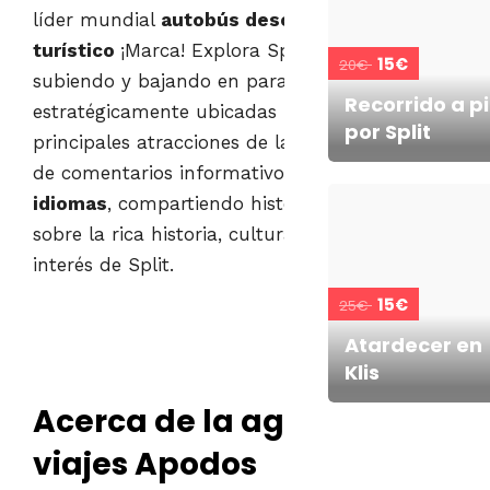
líder mundial
autobús descapotable
turístico
¡Marca! Explora Split fácilmente,
15€
20€
subiendo y bajando en paradas
Recorrido a p
estratégicamente ubicadas para visitar las
por Split
principales atracciones de la ciudad. Disfruta
de comentarios informativos disponibles en
10
idiomas
, compartiendo historias fascinantes
sobre la rica historia, cultura y lugares de
interés de Split.
15€
25€
Atardecer en
Klis
Acerca de la agencia de
viajes Apodos