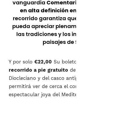
vanguardia
Comentarios multilingües
en alta definición en 10 idiomas
El
recorrido garantiza que cada huésped
pueda apreciar plenamente la historia,
las tradiciones y los impresionantes
paisajes de Split.
Y por solo
€22,00
Su boleto incluye un
recorrido a pie gratuito
del Palacio de
Diocleciano y del casco antiguo, lo que le
permitirá ver de cerca el corazón de esta
espectacular joya del Mediterráneo.