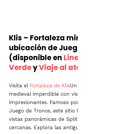
Klis – Fortaleza mirador y
ubicación de Juego de Tronos
(disponible en
Línea Azul
,
Línea
Verde
y
Viaje al atardecer
)
Visita el
Fortaleza de Klis
Un monumento
medieval imperdible con vistas
impresionantes. Famoso por su papel en
Juego de Tronos, este sitio histórico ofrece
vistas panorámicas de Split y las islas
cercanas. Explora las antiguas murallas de