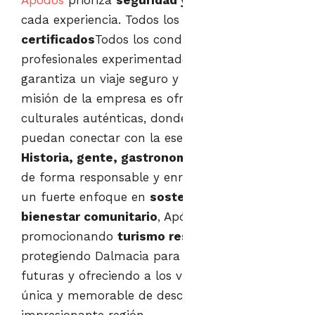
Apodos
prioriza
seguridad y autenticidad
en
cada experiencia. Todos los guías son
locales
certificados
Todos los conductores son
profesionales experimentados, lo que
garantiza un viaje seguro y placentero. La
misión de la empresa es ofrecer experiencias
culturales auténticas, donde los pasajeros
puedan conectar con la esencia de Dalmacia.
Historia, gente, gastronomía y tradiciones
de forma responsable y enriquecedora. Con
un fuerte enfoque en
sostenibilidad y
bienestar comunitario
, Apódos continúa
promocionando
turismo responsable
,
protegiendo Dalmacia para las generaciones
futuras y ofreciendo a los viajeros una forma
única y memorable de descubrir esta