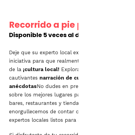
Recorrido a pie por Split
Disponible 5 veces al día en inglés.
Deje que su experto local experto tome la
iniciativa para que realmente pueda disfrutar
de la
¡cultura local!
Explora Split a través de
cautivantes
narración de cuentos y
anécdotas
No dudes en preguntarle a tu guía
sobre los mejores lugares para tomar fotos,
bares, restaurantes y tiendas de la zona. Nos
enorgullecemos de contar con excelentes
expertos locales listos para ayudarte a diario.