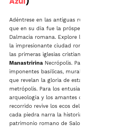
Azul
)
Adéntrese en las antiguas ruinas de
Salona
,
que en su día fue la próspera capital de la
Dalmacia romana. Explore lugares clave como
la impresionante ciudad romana
Anfiteatro
,
las primeras iglesias cristianas y la
Manastririna
Necrópolis. Pasee por
imponentes basílicas, murallas y acueductos
que revelan la gloria de esta otrora gran
metrópolis. Para los entusiastas de la
arqueología y los amantes de la historia, este
recorrido revive los ecos del pasado, donde
cada piedra narra la historia del magnífico
patrimonio romano de Salona.