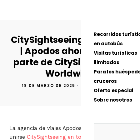
0
Recorridos turísti
CitySightseeing Split 2025
en autobús
| Apodos ahora forma
Visitas turísticas
parte de CitySightseeing
ilimitadas
Worldwide
Para los huésped
cruceros
18 DE MARZO DE 2025
•
0 COMENTARIO
Oferta especial
Sobre nosotros
La agencia de viajes Apodos se enorgullece de
unirse
CitySightseeing en todo el mundo
, el