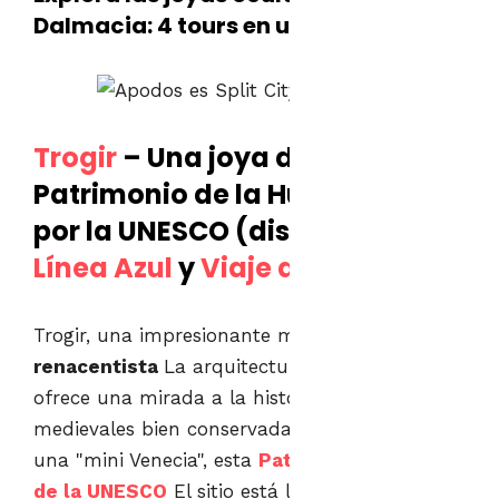
Dalmacia: 4 tours en uno
Trogir
– Una joya declarada
Patrimonio de la Humanidad
por la UNESCO (disponible en
Línea Azul
y
Viaje a Trogir
)
Trogir, una impresionante mezcla de
Gótico y
renacentista
La arquitectura de la ciudad
ofrece una mirada a la historia con sus calles
medievales bien conservadas. Conocida como
una "mini Venecia", esta
Patrimonio Mundial
de la UNESCO
El sitio está lleno de estrechos