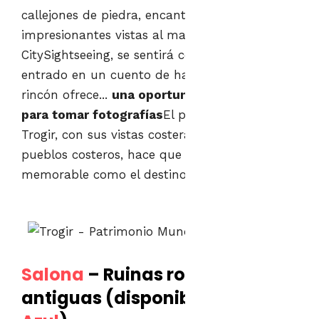
callejones de piedra, encantadoras fachadas e
impresionantes vistas al mar. Al explorar con
CitySightseeing, se sentirá como si hubiera
entrado en un cuento de hadas, donde cada
rincón ofrece...
una oportunidad perfecta
para tomar fotografías
El pintoresco viaje a
Trogir, con sus vistas costeras y pintorescos
pueblos costeros, hace que el viaje sea tan
memorable como el destino mismo.
Salona
– Ruinas romanas
antiguas (disponibles en
Línea