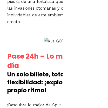
piedra de una fortaleza que antaño resistió
las invasiones otomanas y captura fotos
inolvidables de este emblemático tesoro
croata.
Pase 24h – Lo mejor de un
día
Un solo billete, total
flexibilidad: ¡explora Split a tu
propio ritmo!
¡Descubre lo mejor de Split CitySightseeing