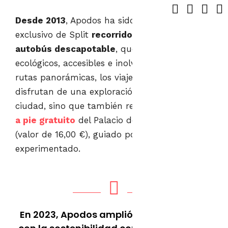
Desde 2013
, Apodos ha sido el proveedor
exclusivo de Split
recorrido turístico en
autobús descapotable
, que ofrece recorridos
ecológicos, accesibles e inolvidables. Con cinco
rutas panorámicas, los viajeros no solo
disfrutan de una exploración fluida de la
ciudad, sino que también reciben...
recorrido
a pie gratuito
del Palacio de Diocleciano
(valor de 16,00 €), guiado por un local
experimentado.
En 2023, Apodos amplió su compromiso