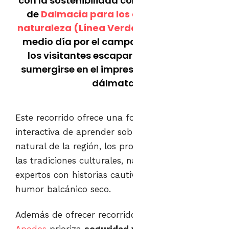
con la sostenibilidad con el lanzamiento
de
Dalmacia para los amantes de la
naturaleza (Línea Verde)
– Recorrido de
medio día por el campo, que permite a
los visitantes escapar de la ciudad y
sumergirse en el impresionante paisaje
dálmata.
Este recorrido ofrece una forma divertida e
interactiva de aprender sobre la belleza
natural de la región, los productos locales y
las tradiciones culturales, narradas por guías
expertos con historias cautivadoras y un
humor balcánico seco.
Además de ofrecer recorridos excepcionales,