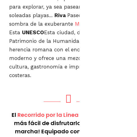
para explorar, ya sea paseando por las
soleadas playas...
Riva
Paseo o disfrutar de la
sombra de la exuberante
Marjan
Península.
Esta
UNESCO
Esta ciudad, declarada
Patrimonio de la Humanidad, combina la
herencia romana con el encanto dálmata
moderno y ofrece una mezcla única de
cultura, gastronomía e impresionantes vistas
costeras.
El
Recorrido por la Línea Roja
Es la forma
más fácil de disfrutarlo todo, ¡sobre la
marcha! Equipado con tecnología de