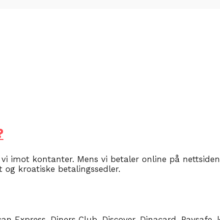
?
r vi imot kontanter. Mens vi betaler online på nettside
t og kroatiske betalingssedler.
an Express, Diners Club, Discover, Dinacard, Paysafe-k