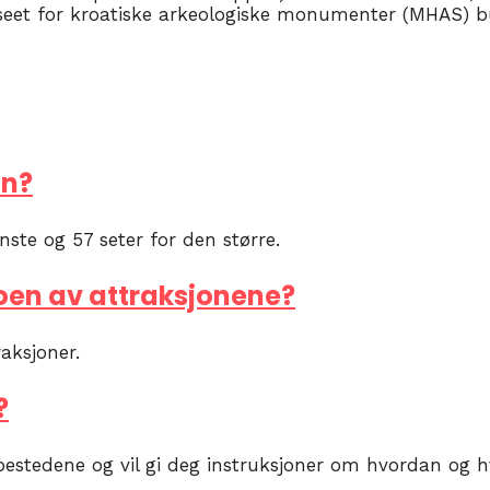
useet for kroatiske arkeologiske monumenter (MHAS) bus
in?
nste og 57 seter for den større.
 noen av attraksjonene?
raksjoner.
?
pestedene og vil gi deg instruksjoner om hvordan og h