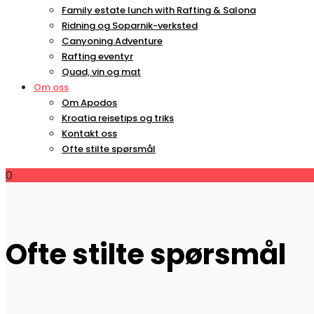
Family estate lunch with Rafting & Salona
Ridning og Soparnik-verksted
Canyoning Adventure
Rafting eventyr
Quad, vin og mat
Om oss
Om Apodos
Kroatia reisetips og triks
Kontakt oss
Ofte stilte spørsmål
0
Ofte stilte spørsmål