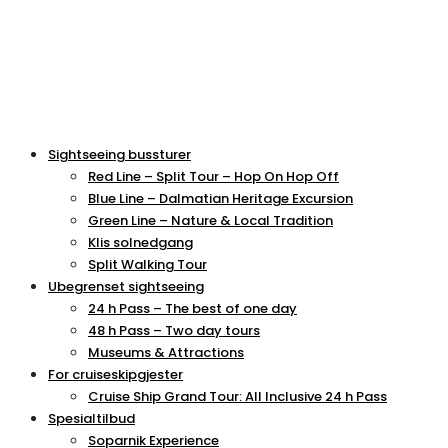
Sightseeing bussturer
Red Line – Split Tour – Hop On Hop Off
Blue Line – Dalmatian Heritage Excursion
Green Line – Nature & Local Tradition
Klis solnedgang
Split Walking Tour
Ubegrenset sightseeing
24 h Pass – The best of one day
48 h Pass – Two day tours
Museums & Attractions
For cruiseskipgjester
Cruise Ship Grand Tour: All Inclusive 24 h Pass
Spesialtilbud
Soparnik Experience