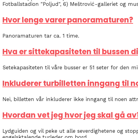
Fotballstadion "Poljud", 6) Meštrović-galleriet og m
Hvor lenge varer panoramaturen?
Panoramaturen tar ca. 1 time.
Hva er sittekapasiteten til bussen d
Setekapasiteten til våre busser er 51 seter for den mi
Inkluderer turbilletten inngang til
Nei, billetten vår inkluderer ikke inngang til noen att
Hvordan vet jeg hvor jeg skal gå av
Lydguiden og vil peke ut alle severdighetene og stop
engelsktalende turleder om bord.