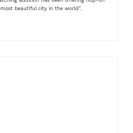
catching addition has been offering hop-on
ost beautiful city in the world”.