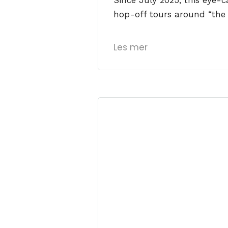
Since July 2025, this eye-
hop-off tours around “the m
Les mer