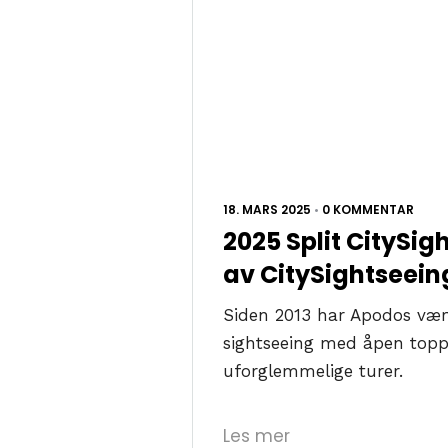
18. MARS 2025
•
0 KOMMENTAR
2025 Split CitySig
av CitySightseei
Siden 2013 har Apodos vært
sightseeing med åpen topp, 
uforglemmelige turer.
Les mer