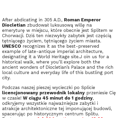
After abdicating in 305 A.D.,
Roman Emperor
Diocletian
zbudował luksusową willę na
emeryturę w miejscu, które obecnie jest Splitem w
Chorwacji. Dziś ten niezwykły zabytek jest częścią
tętniącego życiem, tętniącego życiem miasta.
UNESCO
recognizes it as the best-preserved
example of late-antique imperial architecture,
designating it a World Heritage site.J oin us for a
historical walk, where you’ll explore both the
ancient wonders of Diocletian’s Palace and the rich
local culture and everyday life of this bustling port
city.
Podczas naszej pieszej wycieczki po Splicie
licencjonowany przewodnik lokalny
przeniesie Cię
w czasie!
W ciągu 45 minut do 1 godziny
,
odkryjemy wszystkie najważniejsze zabytki i
atrakcje architektoniczne tej imponującej budowli,
spacerując po historycznym centrum Splitu.