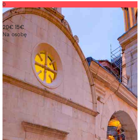
0
20€
15€
Na osobę