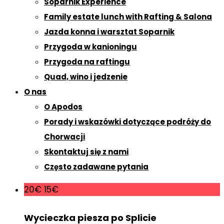
Soparnik Experience
Family estate lunch with Rafting & Salona
Jazda konna i warsztat Soparnik
Przygoda w kanioningu
Przygoda na raftingu
Quad, wino i jedzenie
O nas
O Apodos
Porady i wskazówki dotyczące podróży do
Chorwacji
Skontaktuj się z nami
Często zadawane pytania
20€
15€
Wycieczka piesza po Splicie