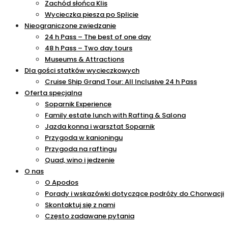
Zachód słońca Klis
Wycieczka piesza po Splicie
Nieograniczone zwiedzanie
24 h Pass – The best of one day
48 h Pass – Two day tours
Museums & Attractions
Dla gości statków wycieczkowych
Cruise Ship Grand Tour: All Inclusive 24 h Pass
Oferta specjalna
Soparnik Experience
Family estate lunch with Rafting & Salona
Jazda konna i warsztat Soparnik
Przygoda w kanioningu
Przygoda na raftingu
Quad, wino i jedzenie
O nas
O Apodos
Porady i wskazówki dotyczące podróży do Chorwacji
Skontaktuj się z nami
Często zadawane pytania