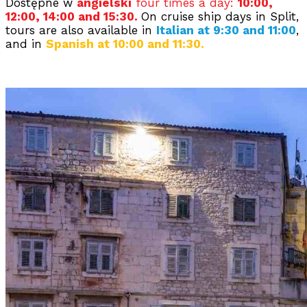
Dostępne w
angielski
four times a day:
10:00,
12:00, 14:00 and 15:30.
On cruise ship days in Split,
tours are also available in
Italian at 9:30 and 11:00
,
and in
Spanish at 10:00 and 11:30.