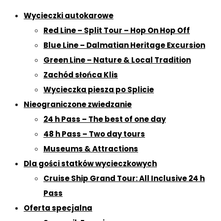
Wycieczki autokarowe
Red Line – Split Tour – Hop On Hop Off
Blue Line – Dalmatian Heritage Excursion
Green Line – Nature & Local Tradition
Zachód słońca Klis
Wycieczka piesza po Splicie
Nieograniczone zwiedzanie
24 h Pass – The best of one day
48 h Pass – Two day tours
Museums & Attractions
Dla gości statków wycieczkowych
Cruise Ship Grand Tour: All Inclusive 24 h
Pass
Oferta specjalna