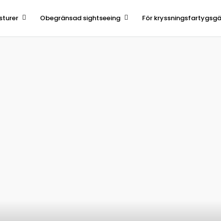
sturer
Obegränsad sightseeing
För kryssningsfartygsgä