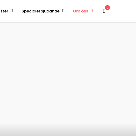
0
ster
Specialerbjudande
Om oss