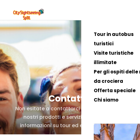
0
Tour in autobus
turistici
Visite turistiche
illimitate
Per gli ospiti delle
da crociera
Offerta speciale
Contattaci
Chi siamo
Non esitate a contattarci per informazioni sui
nostri prodotti e servizi o per richiedere
informazioni su tour ed escursioni private.