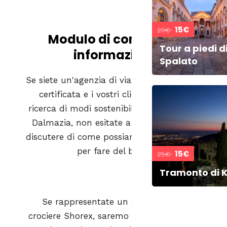
15€
20€
Modulo di contatto e
Tour a piedi d
informazioni
Spalato
Se siete un'agenzia di viaggi professionale
certificata e i vostri clienti sono alla
ricerca di modi sostenibili per scoprire la
Dalmazia, non esitate a contattarci e a
discutere di come possiamo unire le forze
per fare del bene!
15€
25€
Tramonto di K
Se rappresentate un dipartimento
crociere Shorex, saremo lieti di ospitare i