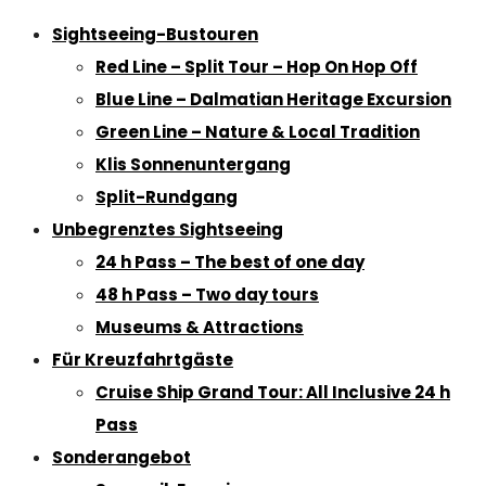
Sightseeing-Bustouren
Red Line – Split Tour – Hop On Hop Off
Blue Line – Dalmatian Heritage Excursion
Green Line – Nature & Local Tradition
Klis Sonnenuntergang
Split-Rundgang
Unbegrenztes Sightseeing
24 h Pass – The best of one day
48 h Pass – Two day tours
Museums & Attractions
Für Kreuzfahrtgäste
Cruise Ship Grand Tour: All Inclusive 24 h
Pass
Sonderangebot