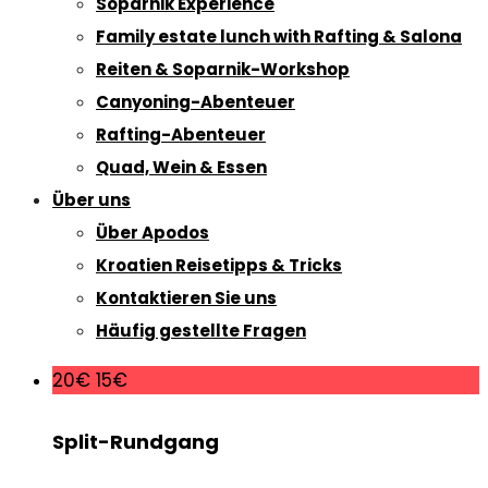
Soparnik Experience
Family estate lunch with Rafting & Salona
Reiten & Soparnik-Workshop
Canyoning-Abenteuer
Rafting-Abenteuer
Quad, Wein & Essen
Über uns
Über Apodos
Kroatien Reisetipps & Tricks
Kontaktieren Sie uns
Häufig gestellte Fragen
20€
15€
Split-Rundgang