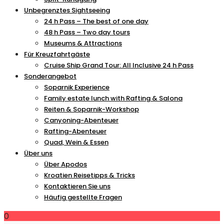
Unbegrenztes Sightseeing
24 h Pass – The best of one day
48 h Pass – Two day tours
Museums & Attractions
Für Kreuzfahrtgäste
Cruise Ship Grand Tour: All Inclusive 24 h Pass
Sonderangebot
Soparnik Experience
Family estate lunch with Rafting & Salona
Reiten & Soparnik-Workshop
Canyoning-Abenteuer
Rafting-Abenteuer
Quad, Wein & Essen
Über uns
Über Apodos
Kroatien Reisetipps & Tricks
Kontaktieren Sie uns
Häufig gestellte Fragen
0