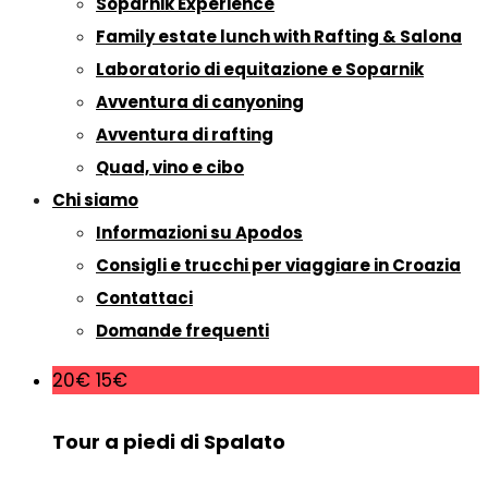
Soparnik Experience
Family estate lunch with Rafting & Salona
Laboratorio di equitazione e Soparnik
Avventura di canyoning
Avventura di rafting
Quad, vino e cibo
Chi siamo
Informazioni su Apodos
Consigli e trucchi per viaggiare in Croazia
Contattaci
Domande frequenti
20€
15€
Tour a piedi di Spalato