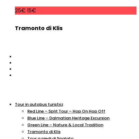
25€
15€
Tramonto di Klis
Tour in autobus turistici
Red Line – Split Tour – Hop On Hop Off
Blue Line – Dalmatian Heritage Excursion
Green Line – Nature & Local Tradition
Tramonto di Klis
Tour a piedi di Spalato