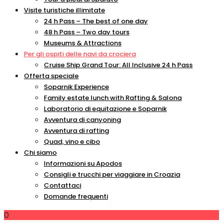
Visite turistiche illimitate
24 h Pass – The best of one day
48 h Pass – Two day tours
Museums & Attractions
Per gli ospiti delle navi da crociera
Cruise Ship Grand Tour: All Inclusive 24 h Pass
Offerta speciale
Soparnik Experience
Family estate lunch with Rafting & Salona
Laboratorio di equitazione e Soparnik
Avventura di canyoning
Avventura di rafting
Quad, vino e cibo
Chi siamo
Informazioni su Apodos
Consigli e trucchi per viaggiare in Croazia
Contattaci
Domande frequenti
0