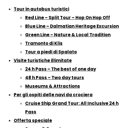
Tour in autobus turistici
Red Line – Split Tour – Hop On Hop Off
Blue Line – Dalmatian Heritage Excursion
Green Line – Nature & Local Tradition
Tramonto di Klis
Tour a piedi di Spalato
Visite turistiche illimitate
24 h Pass – The best of one day
48 h Pass – Two day tours
Museums & Attractions
Per gli ospiti delle navi da crociera
Cruise Ship Grand Tour: All Inclusive 24 h
Pass
Offerta speciale