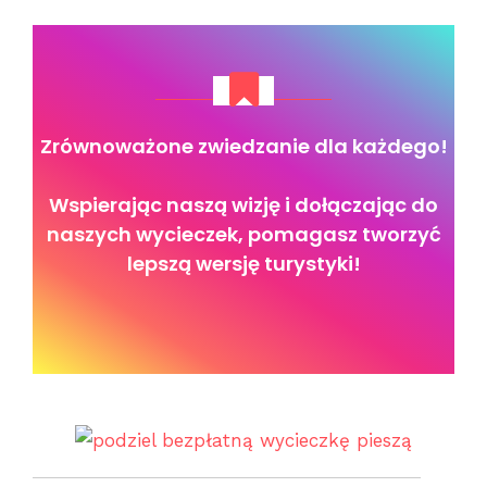
Zrównoważone zwiedzanie dla każdego!
Wspierając naszą wizję i dołączając do
naszych wycieczek, pomagasz tworzyć
lepszą wersję turystyki!