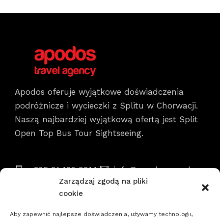
Apodos oferuje wyjątkowe doświadczenia
podróżnicze i wycieczki z Splitu w Chorwacji.
Naszą najbardziej wyjątkową ofertą jest Split
Open Top Bus Tour Sightseeing.
Informacje kontaktowe
+385 91 135 9914
info@apodos.com.hr
Zarządzaj zgodą na pliki
Brama Sv. Duje 1, 21000 Split
Pon. -
cookie
Niedz. 8.00 - 22.00
Aby zapewnić najlepsze doświadczenia, używamy technologii,