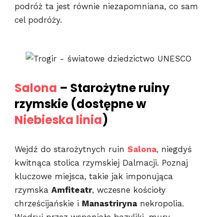
podróż ta jest równie niezapomniana, co sam
cel podróży.
Salona
– Starożytne ruiny
rzymskie (dostępne w
Niebieska linia
)
Wejdź do starożytnych ruin
Salona
, niegdyś
kwitnąca stolica rzymskiej Dalmacji. Poznaj
kluczowe miejsca, takie jak imponująca
rzymska
Amfiteatr
, wczesne kościoły
chrześcijańskie i
Manastriryna
nekropolia.
Wędruj przez wspaniałe bazyliki, mury